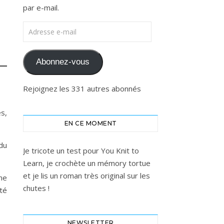
par e-mail.
Adresse e-mail
Abonnez-vous
Rejoignez les 331 autres abonnés
es,
EN CE MOMENT
du
Je tricote un test pour You Knit to
Learn, je crochète un mémory tortue
et je lis un roman très original sur les
me
chutes !
té
NEWSLETTER