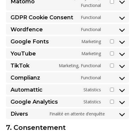
Matomo
Consent to se
Functional
GDPR Cookie Consent
Functional
Consent to ser
Wordfence
Functional
Consent to ser
Google Fonts
Marketing
Consent to ser
YouTube
Marketing
Consent to ser
TikTok
Marketing, Functional
Consent to serv
Complianz
Functional
Consent to ser
Automattic
Statistics
Consent to ser
Google Analytics
Statistics
Consent to serv
Divers
Finalité en attente d’enquête
Consent to se
7. Consentement