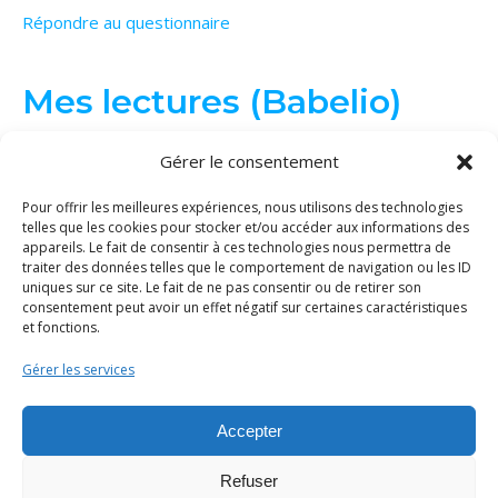
Répondre au questionnaire
Mes lectures (Babelio)
Gérer le consentement
Pour offrir les meilleures expériences, nous utilisons des technologies
telles que les cookies pour stocker et/ou accéder aux informations des
appareils. Le fait de consentir à ces technologies nous permettra de
traiter des données telles que le comportement de navigation ou les ID
uniques sur ce site. Le fait de ne pas consentir ou de retirer son
consentement peut avoir un effet négatif sur certaines caractéristiques
et fonctions.
Gérer les services
© Binge Tricot 2026 | Tous les éléments de ce site (textes, images...)
sont protégés par le droit d'auteur. La copie et/ou distribution du
Accepter
contenu sans ma permission est interdite.
Politique de cookies
|
Mentions légales
|
Thème Bard par
WP Royal
.
Refuser