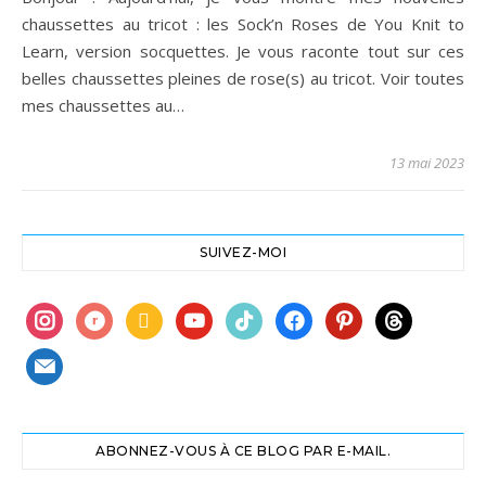
chaussettes au tricot : les Sock’n Roses de You Knit to
Learn, version socquettes. Je vous raconte tout sur ces
belles chaussettes pleines de rose(s) au tricot. Voir toutes
mes chaussettes au…
13 mai 2023
SUIVEZ-MOI
instagram
ravelry
book
youtube
tiktok
facebook
pinterest
threads
mail
ABONNEZ-VOUS À CE BLOG PAR E-MAIL.