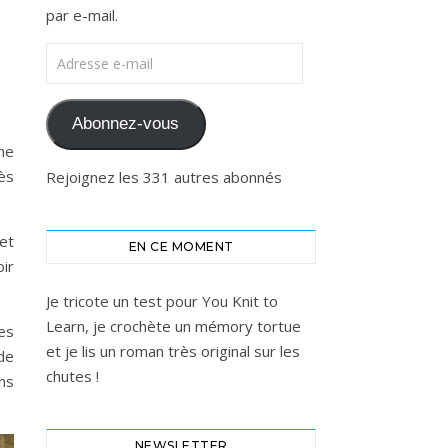
par e-mail.
Adresse e-mail
Abonnez-vous
ne
rès
Rejoignez les 331 autres abonnés
et
EN CE MOMENT
oir
Je tricote un test pour You Knit to
Learn, je crochète un mémory tortue
es
et je lis un roman très original sur les
de
chutes !
ans
NEWSLETTER