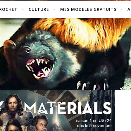
ROCHET
CULTURE
MES MODÈLES GRATUITS
A
,
CULTURE
SÉRIES
À LA CROISÉE DES MONDES, SAISON 1
28 décembre 2019