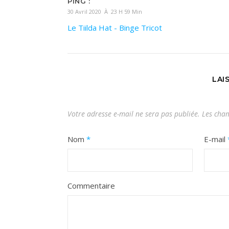
PING :
30 Avril 2020 À 23 H 59 Min
Le Tiilda Hat - Binge Tricot
LAI
Votre adresse e-mail ne sera pas publiée.
Les cham
Nom
*
E-mail
Commentaire