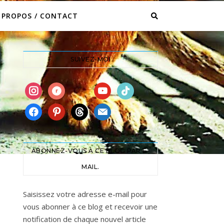
 PROPOS / CONTACT
SUIVEZ-MOI
instagram
ravelry
book
youtube
tiktok
facebook
pinterest
threads
mail
ABONNEZ-VOUS À CE BLOG PAR E-
MAIL.
Saisissez votre adresse e-mail pour
vous abonner à ce blog et recevoir une
notification de chaque nouvel article