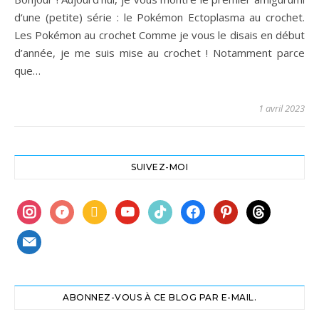
d‘une (petite) série : le Pokémon Ectoplasma au crochet.
Les Pokémon au crochet Comme je vous le disais en début
d’année, je me suis mise au crochet ! Notamment parce
que…
1 avril 2023
SUIVEZ-MOI
instagram
ravelry
book
youtube
tiktok
facebook
pinterest
threads
mail
ABONNEZ-VOUS À CE BLOG PAR E-MAIL.