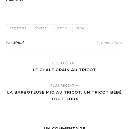
angleterre
football
netflix
série
Par
Maud
1 commentaire
PRÉCÉDENT
LE CHÂLE GRAIN AU TRICOT
PLUS RÉCENT
LA BARBOTEUSE MIO AU TRICOT, UN TRICOT BÉBÉ
TOUT DOUX
UN COMMENTAIRE