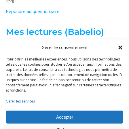
Répondre au questionnaire
Mes lectures (Babelio)
Gérer le consentement
Pour offrir les meilleures expériences, nous utilisons des technologies
telles que les cookies pour stocker et/ou accéder aux informations des
appareils. Le fait de consentir à ces technologies nous permettra de
traiter des données telles que le comportement de navigation ou les ID
uniques sur ce site. Le fait de ne pas consentir ou de retirer son
consentement peut avoir un effet négatif sur certaines caractéristiques
et fonctions.
Gérer les services
© Binge Tricot 2026 | Tous les éléments de ce site (textes, images...)
sont protégés par le droit d'auteur. La copie et/ou distribution du
Accepter
contenu sans ma permission est interdite.
Politique de cookies
|
Mentions légales
|
Thème Bard par
WP Royal
.