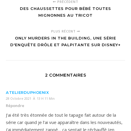
PRÉCÉDENT
DES CHAUSSETTES POUR BÉBÉ TOUTES
MIGNONNES AU TRICOT
PLUS RÉCENT
ONLY MURDERS IN THE BUILDING, UNE SÉRIE
D'ENQUÊTE DRÔLE ET PALPITANTE SUR DISNEY+
2 COMMENTAIRES
ATELIERDUPHOENIX
28 Octobre 2021 À 13 H 11 Min
Répondre
J’ai été très étonnée de tout le tapage fait autour de la
série car quand je l’ai vue apparaître dans les nouveautés,
j’ai immédiatement zappé… ça sentait le réchauffé (en