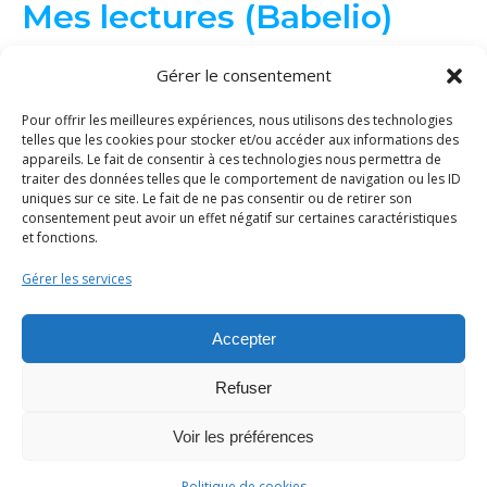
Mes lectures (Babelio)
Gérer le consentement
Pour offrir les meilleures expériences, nous utilisons des technologies
telles que les cookies pour stocker et/ou accéder aux informations des
appareils. Le fait de consentir à ces technologies nous permettra de
traiter des données telles que le comportement de navigation ou les ID
uniques sur ce site. Le fait de ne pas consentir ou de retirer son
consentement peut avoir un effet négatif sur certaines caractéristiques
et fonctions.
Gérer les services
© Binge Tricot 2026 | Tous les éléments de ce site (textes, images...)
sont protégés par le droit d'auteur. La copie et/ou distribution du
Accepter
contenu sans ma permission est interdite.
Politique de cookies
|
Mentions légales
|
Thème Bard par
WP Royal
.
Refuser
Voir les préférences
HAUT DE PAGE
Politique de cookies