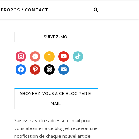
 PROPOS / CONTACT
SUIVEZ-MOI
instagram
ravelry
book
youtube
tiktok
facebook
pinterest
threads
mail
ABONNEZ-VOUS À CE BLOG PAR E-
MAIL.
Saisissez votre adresse e-mail pour
vous abonner à ce blog et recevoir une
notification de chaque nouvel article