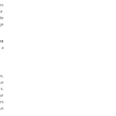
es
r.
 de
 je
nt
y a
e,
ux
s.
ur
es
ous