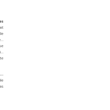
es
it
de
e…
se
i…
te
s…
ule
as