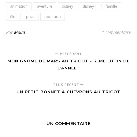
animation
aventure
disney
disney+
famille
film
pixar
pour ado
Par
Maud
1 commentaire
PRÉCÉDENT
MON GNOME DE MARS AU TRICOT - 3ÈME LUTIN DE
L'ANNÉE !
PLUS RÉCENT
UN PETIT BONNET À CHEVRONS AU TRICOT
UN COMMENTAIRE