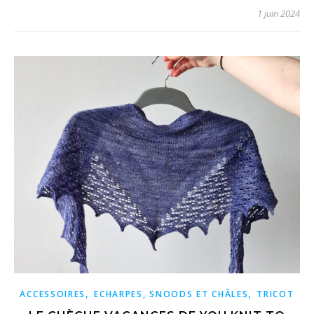
1 juin 2024
,
,
ACCESSOIRES
ECHARPES, SNOODS ET CHÂLES
TRICOT