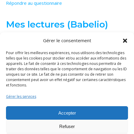
Répondre au questionnaire
Mes lectures (Babelio)
Gérer le consentement
Pour offrir les meilleures expériences, nous utilisons des technologies
telles que les cookies pour stocker et/ou accéder aux informations des
appareils. Le fait de consentir à ces technologies nous permettra de
traiter des données telles que le comportement de navigation ou les ID
uniques sur ce site. Le fait de ne pas consentir ou de retirer son
consentement peut avoir un effet négatif sur certaines caractéristiques
et fonctions.
Gérer les services
© Binge Tricot 2026 | Tous les éléments de ce site (textes, images...)
sont protégés par le droit d'auteur. La copie et/ou distribution du
Accepter
contenu sans ma permission est interdite.
Politique de cookies
|
Mentions légales
|
Thème Bard par
WP Royal
.
Refuser