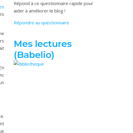
Répond à ce questionnaire rapide pour
es
aider à améliorer le blog !
les
Répondre au questionnaire
me
urs
Mes lectures
ait
(Babelio)
 En
onc
ous
ce.
nt
ue