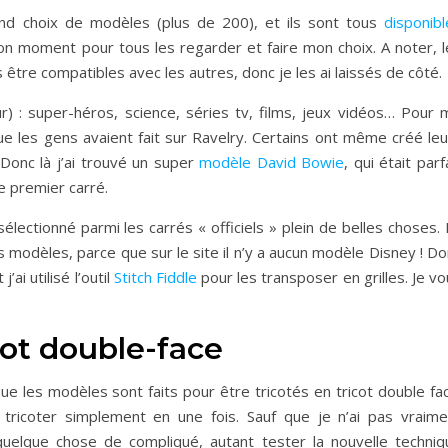
and choix de modèles (plus de 200), et ils sont tous
disponibl
 bon moment pour tous les regarder et faire mon choix. A noter, 
 être compatibles avec les autres, donc je les ai laissés de côté.
r) : super-héros, science, séries tv, films, jeux vidéos… Pour 
que les gens avaient fait sur Ravelry. Certains ont même créé le
Donc là j’ai trouvé un super
modèle David Bowie
, qui était parf
ce premier carré.
sélectionné parmi les carrés « officiels » plein de belles choses.
 modèles, parce que sur le site il n’y a aucun modèle Disney ! D
ai utilisé l’outil
Stitch Fiddle
pour les transposer en grilles. Je v
cot double-face
que les modèles sont faits pour être tricotés en tricot double fa
ricoter simplement en une fois. Sauf que je n’ai pas vraime
 quelque chose de compliqué, autant tester la nouvelle techniq