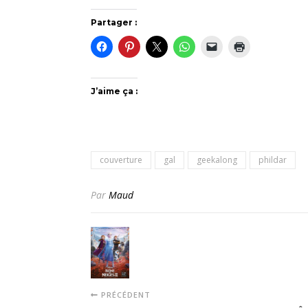
Partager :
J’aime ça :
couverture
gal
geekalong
phildar
Par
Maud
PRÉCÉDENT