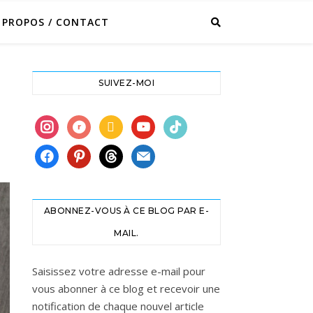
 PROPOS / CONTACT
SUIVEZ-MOI
instagram
ravelry
book
youtube
tiktok
facebook
pinterest
threads
mail
ABONNEZ-VOUS À CE BLOG PAR E-
MAIL.
Saisissez votre adresse e-mail pour
vous abonner à ce blog et recevoir une
notification de chaque nouvel article