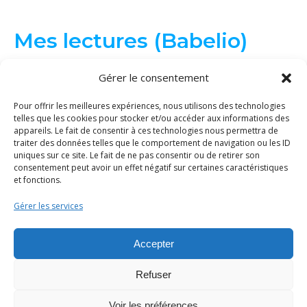
Mes lectures (Babelio)
Gérer le consentement
Pour offrir les meilleures expériences, nous utilisons des technologies
telles que les cookies pour stocker et/ou accéder aux informations des
appareils. Le fait de consentir à ces technologies nous permettra de
traiter des données telles que le comportement de navigation ou les ID
uniques sur ce site. Le fait de ne pas consentir ou de retirer son
consentement peut avoir un effet négatif sur certaines caractéristiques
et fonctions.
Gérer les services
© Binge Tricot 2026 | Tous les éléments de ce site (textes, images...)
sont protégés par le droit d'auteur. La copie et/ou distribution du
Accepter
contenu sans ma permission est interdite.
Politique de cookies
|
Mentions légales
|
Thème Bard par
WP Royal
.
Refuser
Voir les préférences