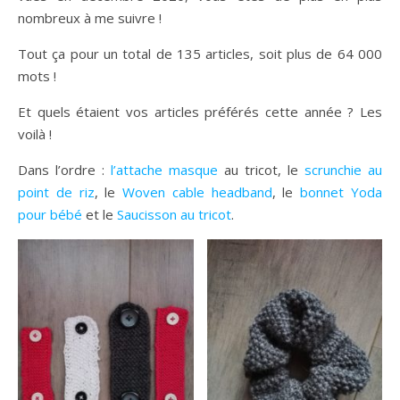
nombreux à me suivre !
Tout ça pour un total de 135 articles, soit plus de 64 000
mots !
Et quels étaient vos articles préférés cette année ? Les
voilà !
Dans l’ordre :
l’attache masque
au tricot, le
scrunchie au
point de riz
, le
Woven cable headband
, le
bonnet Yoda
pour bébé
et le
Saucisson au tricot
.