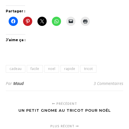
Partager :
J’aime ça :
cadeau
facile
noel
rapide
tricot
Par
Maud
3 Commentaires
PRÉCÉDENT
UN PETIT GNOME AU TRICOT POUR NOËL
PLUS RÉCENT