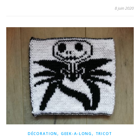
8 juin 2020
,
,
DÉCORATION
GEEK-A-LONG
TRICOT